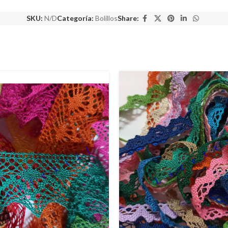
SKU:
N/D
Categoría:
Bolillos
Share: