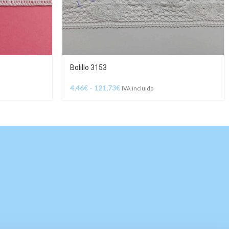
Bolillo 3153
4,46
€
-
121,73
€
IVA incluido