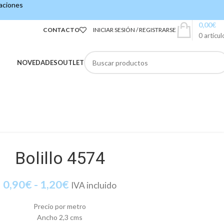
caciones
0,00
€
CONTACTO
INICIAR SESIÓN / REGISTRARSE
0
artícul
NOVEDADES
OUTLET
Bolillo 4574
0,90
€
-
1,20
€
IVA incluido
Precio por metro
Ancho 2,3 cms