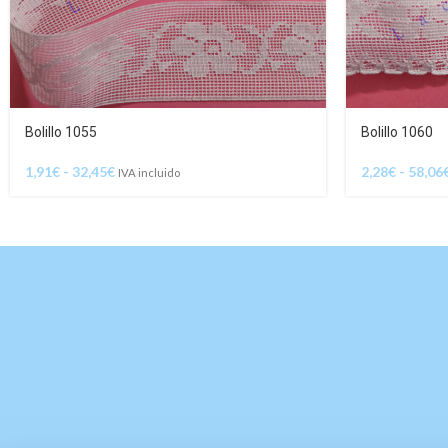
Bolillo 1055
Bolillo 1060
1,91
€
-
32,45
€
2,28
€
-
58,06
IVA incluido