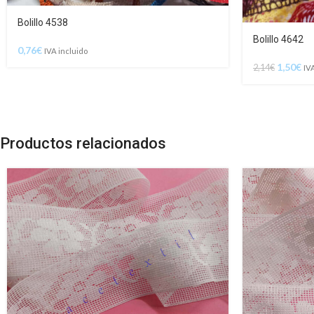
Bolillo 4538
Bolillo 4642
0,76
€
IVA incluido
1,50
€
2,14
€
IV
Productos relacionados