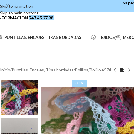
Los ped
Skip to navigation
Skip to main content
NFORMACIÓN
747 45 27 98
PUNTILLAS, ENCAJES, TIRAS BORDADAS
TEJIDOS
MERC
Inicio
Puntillas, Encajes, Tiras bordadas
Bolillos
Bolillo 4574
-25%