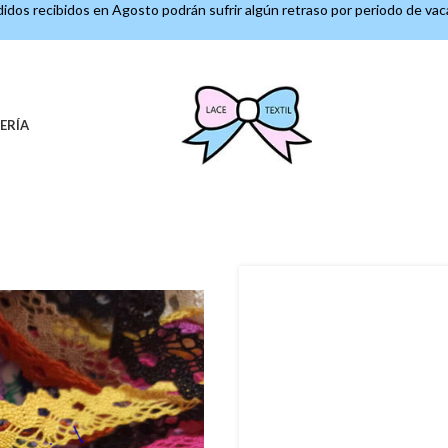
idos recibidos en Agosto podrán sufrir algún retraso por periodo de va
ERÍA