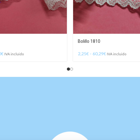
Bolillo 1810
0
€
2,25
€
-
60,29
€
IVA incluido
IVA incluido