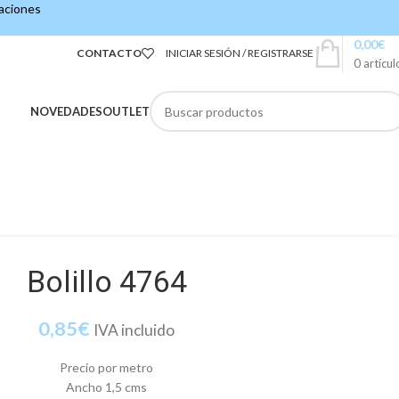
caciones
0,00
€
CONTACTO
INICIAR SESIÓN / REGISTRARSE
0
artícul
NOVEDADES
OUTLET
Bolillo 4764
0,85
€
IVA incluido
Precio por metro
Ancho 1,5 cms