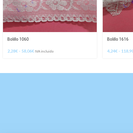
Bolillo 1060
Bolillo 1616
2,28
€
-
58,06
€
4,24
€
-
118,9
IVA incluido