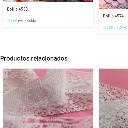
Bolillo 4538
Bolillo 4574
0,76
€
IVA incluido
0,90
€
-
1,20
€
Productos relacionados