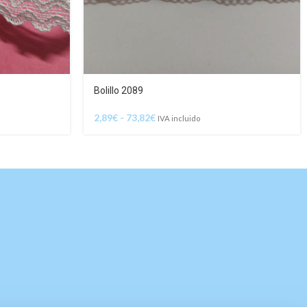
Bolillo 2089
2,89
€
-
73,82
€
IVA incluido