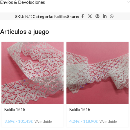
Envíos & Devoluciones
SKU:
N/D
Categoría:
Bolillos
Share:
Artículos a juego
Bolillo 1615
Bolillo 1616
3,69
€
-
101,43
€
4,24
€
-
118,90
€
IVA incluido
IVA incluido