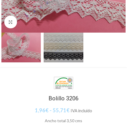
Clic para ampliar
Bolillo 3206
1,96
€
-
55,71
€
IVA incluido
Ancho total 3,50 cms