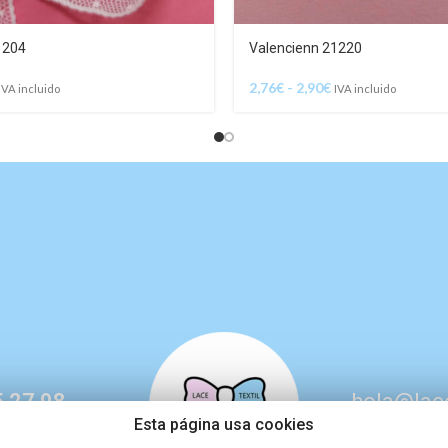
1204
Valencienn 21220
2,76
€
-
2,90
€
IVA incluido
IVA incluido
 27 98
hola@lac
Esta página usa cookies