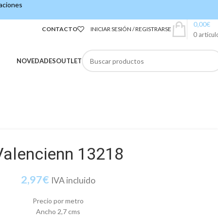
caciones
0,00
€
CONTACTO
INICIAR SESIÓN / REGISTRARSE
0
artícul
NOVEDADES
OUTLET
Valencienn 13218
2,97
€
IVA incluido
Precio por metro
Ancho 2,7 cms