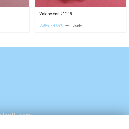
Valencienn 21298
3,89
€
-
4,09
€
IVA incluido
etextil.com