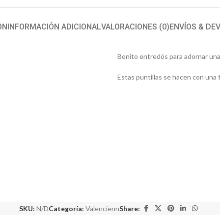
ÓN
INFORMACIÓN ADICIONAL
VALORACIONES (0)
ENVÍOS & DE
Bonito entredós para adornar una 
Estas puntillas se hacen con una t
SKU:
N/D
Categoría:
Valencienn
Share: