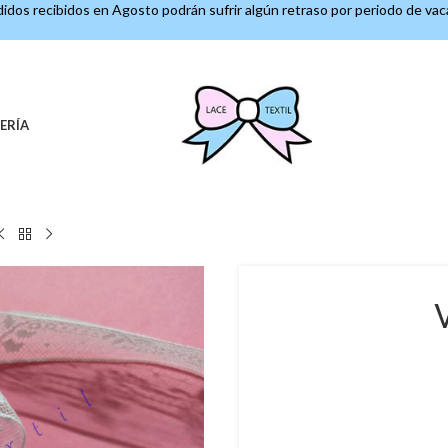
idos recibidos en Agosto podrán sufrir algún retraso por periodo de va
ERÍA