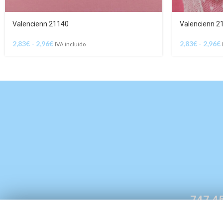
Valencienn 21140
Valencienn 2
2,83
€
-
2,96
€
2,83
€
-
2,96
€
IVA incluido
747 45