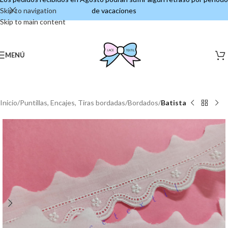
Skip to navigation
de vacaciones
Skip to main content
MENÚ
Inicio
Puntillas, Encajes, Tiras bordadas
Bordados
Batista