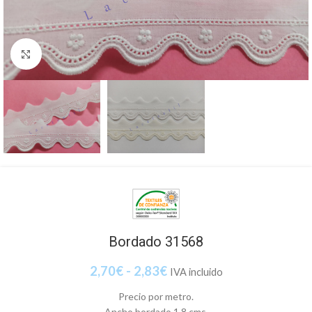
Clic para ampliar
Bordado 31568
2,70
€
-
2,83
€
IVA incluido
Precio por metro.
Ancho bordado 1,8 cms.