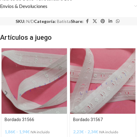
Envíos & Devoluciones
SKU:
N/D
Categoría:
Batista
Share:
Artículos a juego
Bordado 31566
Bordado 31567
1,86
€
-
1,94
€
2,23
€
-
2,34
€
IVA incluido
IVA incluido