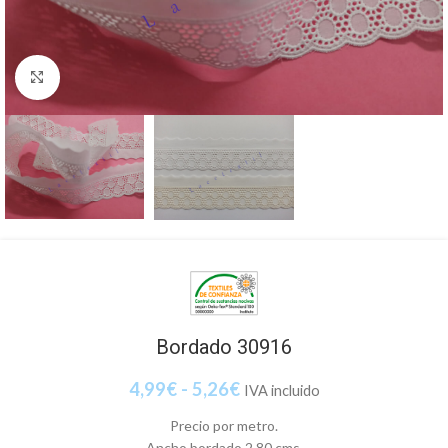
Clic para ampliar
Bordado 30916
4,99
€
-
5,26
€
IVA incluido
Precio por metro.
Ancho bordado 2,80 cms.