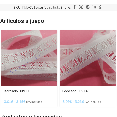
SKU:
N/D
Categoría:
Batista
Share:
Artículos a juego
Bordado 30913
Bordado 30914
3,01
€
-
3,16
€
3,07
€
-
3,23
€
IVA incluido
IVA incluido
Productos relacionados