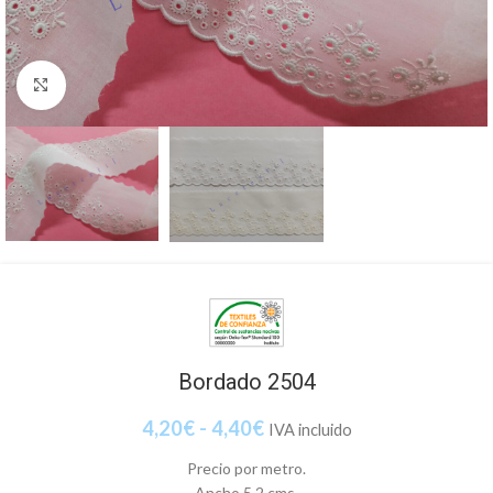
Clic para ampliar
Bordado 2504
4,20
€
-
4,40
€
IVA incluido
Precio por metro.
Ancho 5,2 cms.