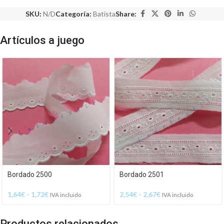
SKU:
N/D
Categoría:
Batista
Share:
Artículos a juego
Bordado 2500
Bordado 2501
1,64
€
-
1,72
€
2,54
€
-
2,67
€
IVA incluido
IVA incluido
Productos relacionados