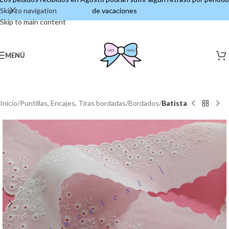
Skip to navigation
de vacaciones
Skip to main content
MENÚ
Inicio
Puntillas, Encajes, Tiras bordadas
Bordados
Batista