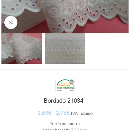
Clic para ampliar
Bordado 210341
2,69
€
-
2,76
€
IVA incluido
Precio por metro.
Ancho bordado 7,80 cms.