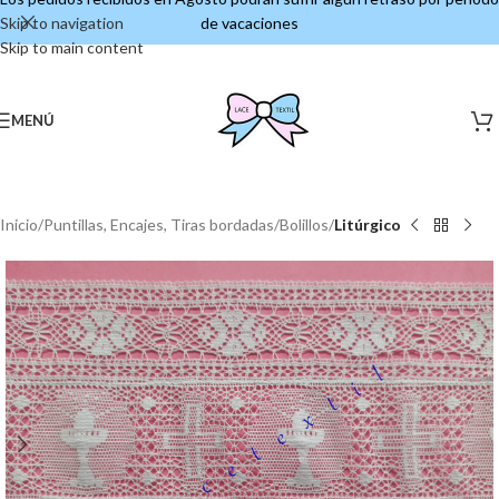
Skip to navigation
de vacaciones
Skip to main content
MENÚ
Inicio
Puntillas, Encajes, Tiras bordadas
Bolillos
Litúrgico