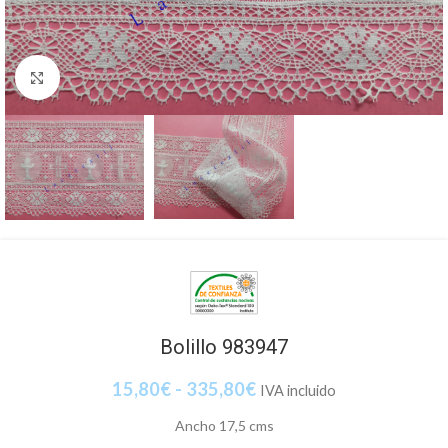
Clic para ampliar
Bolillo 983947
15,80
€
-
335,80
€
IVA incluido
Ancho 17,5 cms