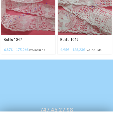
Bolillo 1047
Bolillo 1049
6,87
€
-
175,26
€
4,95
€
-
126,23
€
IVA incluido
IVA incluido
747 45 27 98