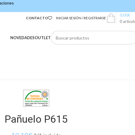
caciones
0,00
€
CONTACTO
INICIAR SESIÓN / REGISTRARSE
0
artícul
NOVEDADES
OUTLET
Pañuelo P615
10,19
€