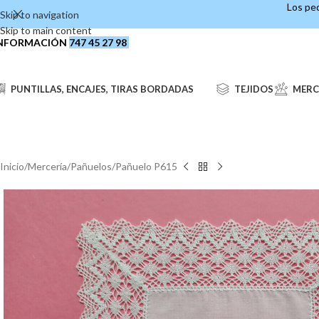
Los ped
Skip to navigation
Skip to main content
NFORMACIÓN
747 45 27 98
PUNTILLAS, ENCAJES, TIRAS BORDADAS
TEJIDOS
MERC
Inicio
Mercería
Pañuelos
Pañuelo P615