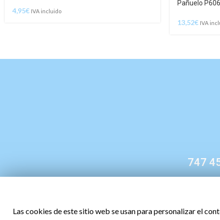
Pañuelo P60
4,95
€
IVA incluido
13,52
€
IVA inc
747 45
Las cookies de este sitio web se usan para personalizar el con