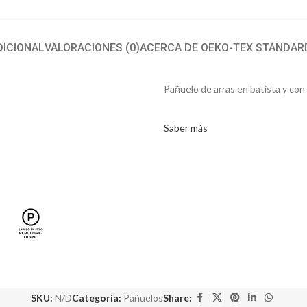
DICIONAL
VALORACIONES (0)
ACERCA DE OEKO-TEX STANDAR
Pañuelo de arras en batista y con p
Saber más
SKU:
N/D
Categoría:
Pañuelos
Share: