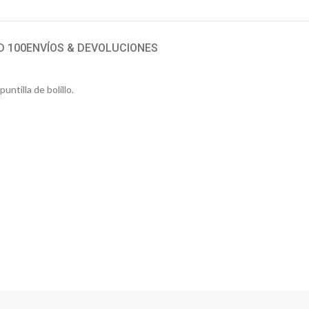
D 100
ENVÍOS & DEVOLUCIONES
untilla de bolillo.