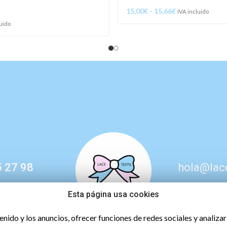
6
15,00
€
-
15,66
€
IVA incluido
luido
 27 98
hola@lac
Esta página usa cookies
tenido y los anuncios, ofrecer funciones de redes sociales y analiz
Aviso legal